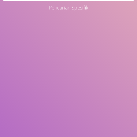
Pencarian Spesifik
Judul
Pengarang
Subjek
ISBN/ISSN
Tipe Koleksi
Lokasi