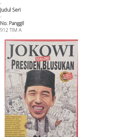
-
Judul Seri
-
No. Panggil
912 TIM A