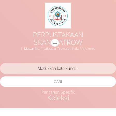
PERPUSTAKAAN
SKANESATROW
Jl. Mawar No. 1 Jatipasar Trowulan Kab. Mojokerto
CARI
Pencarian Spesifik
Koleksi