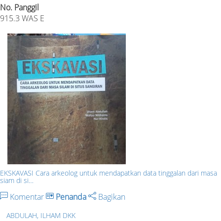
No. Panggil
915.3 WAS E
EKSKAVASI Cara arkeolog untuk mendapatkan data tinggalan dari masa
siam di si…
Komentar
Penanda
Bagikan
ABDULAH, ILHAM DKK