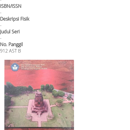
ISBN/ISSN
-
Deskripsi Fisik
-
Judul Seri
-
No. Panggil
912 AST B