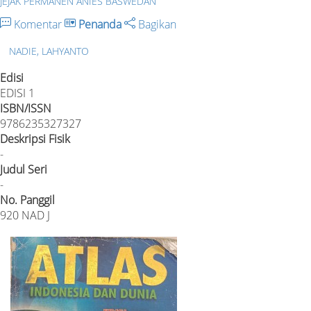
JEJAK PERMANEN ANIES BASWEDAN
Komentar
Penanda
Bagikan
NADIE, LAHYANTO
Edisi
EDISI 1
ISBN/ISSN
9786235327327
Deskripsi Fisik
-
Judul Seri
-
No. Panggil
920 NAD J