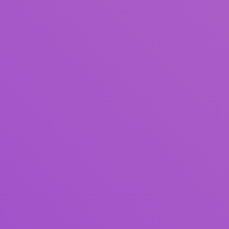
Judul
Pengarang
Subjek
ISBN/ISSN
Tipe Koleksi
Lokasi
GMD
Cari